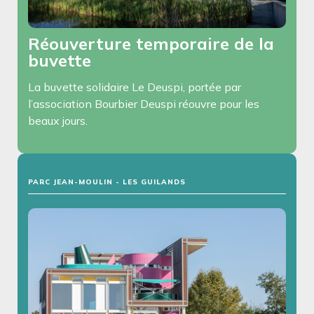
Réouverture temporaire de la
buvette
La buvette solidaire Le Deuspi, portée par
l’association Bourbier Deuspi réouvre pour les
beaux jours.
PARC JEAN-MOULIN - LES GUILANDS