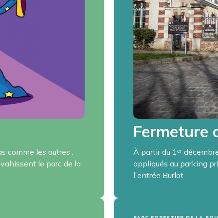
Fermeture 
s comme les autres :
À partir du 1ᵉʳ décembr
nvahissent le parc de la
appliqués au parking pri
l'entrée Burlot.
PARC FORESTIER DE LA PO