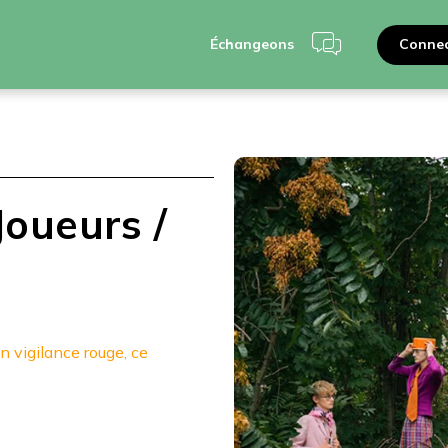
Connec
Échangeons
Joueurs /
 vigilance rouge, ce