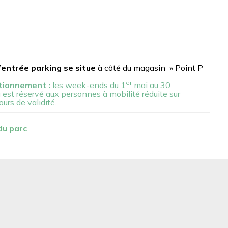
l’entrée parking se situe
à côté du magasin » Point P
er
ationnement :
les week-ends d
u 1
mai au 30
 est réservé aux personnes à mobilité réduite sur
urs de validité.
du parc