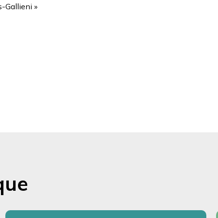
s-Gallieni »
que