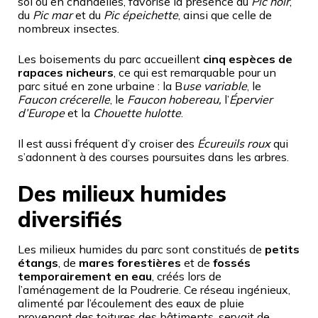
sol ou en chandelles, favorise la présence du
Pic noir
,
du
Pic mar
et du
Pic épeichette
, ainsi que celle de
nombreux insectes.
Les boisements du parc accueillent
cinq espèces de
rapaces nicheurs
, ce qui est remarquable pour un
parc situé en zone urbaine : la B
use variable
, le
Faucon crécerelle
, le
Faucon hobereau,
l’
Épervier
d’Europe
et la
Chouette hulotte
.
Il est aussi fréquent d’y croiser des
Écureuils roux
qui
s’adonnent à des courses poursuites dans les arbres.
Des milieux humides
diversifiés
Les milieux humides du parc sont constitués de
petits
étangs
, de
mares forestières
et de
fossés
temporairement en eau
, créés lors de
l’aménagement de la Poudrerie. Ce réseau ingénieux,
alimenté par l’écoulement des eaux de pluie
provenant des toitures des bâtiments, servait de