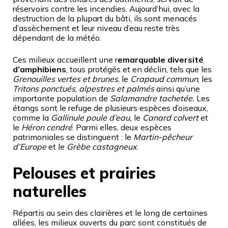
réservoirs contre les incendies. Aujourd’hui, avec la
destruction de la plupart du bâti, ils sont menacés
d’assèchement et leur niveau d’eau reste très
dépendant de la météo.
Ces milieux accueillent une r
emarquable diversité
d’amphibiens
, tous protégés et en déclin, tels que les
Grenouilles vertes
et brunes
, le
Crapaud commun
, les
Tritons ponctués
,
alpestres et palmés
ainsi qu’une
importante population de
Salamandre tachetée.
Les
étangs sont le refuge de plusieurs espèces d’oiseaux,
comme la
Gallinule poule d’eau,
le
Canard colvert
et
le
Héron cendré
. Parmi elles, deux espèces
patrimoniales se distinguent : le
Martin-pêcheur
d’Europe
et le
Grèbe castagneux
.
Pelouses et prairies
naturelles
Répartis au sein des clairières et le long de certaines
allées, les milieux ouverts du parc sont constitués de