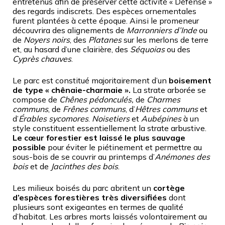
entretenus afin de préserver cette activité « Défense »
des regards indiscrets. Des espèces ornementales
furent plantées à cette époque. Ainsi le promeneur
découvrira des alignements de
Marronniers d’Inde
ou
de
Noyers noirs
, des
Platanes
sur les merlons de terre
et, au hasard d’une clairière, des
Séquoias
ou des
Cyprès chauves
.
Le parc est constitué majoritairement d’un
boisement
de type « chênaie-charmaie ».
La strate arborée se
compose de
Chênes pédonculés,
de
Charmes
communs
, de
Frênes communs
, d’
Hêtres communs
et
d’
Érables sycomores
.
Noisetiers
et
Aubépines
à un
style constituent essentiellement la strate arbustive.
Le cœur forestier est laissé le plus sauvage
possible
pour éviter le piétinement et permettre au
sous-bois de se couvrir au printemps d’
Anémones des
bois
et de
Jacinthes des bois
.
Les milieux boisés du parc abritent un
cortège
d’espèces forestières très diversifiées
dont
plusieurs sont exigeantes en termes de qualité
d’habitat. Les arbres morts laissés volontairement au