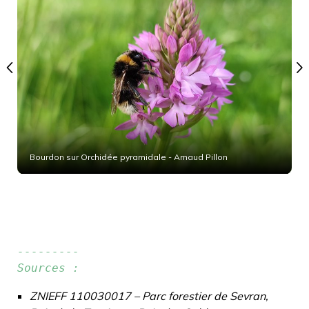
Bourdon sur Orchidée pyramidale - Arnaud Pillon
C
---------

Sources :
ZNIEFF 110030017 – Parc forestier de Sevran,