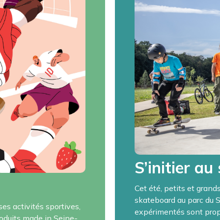
S’initier au
Cet été, petits et grands
skateboard au parc du 
s activités sportives,
expérimentés sont propo
roduits made in Seine-