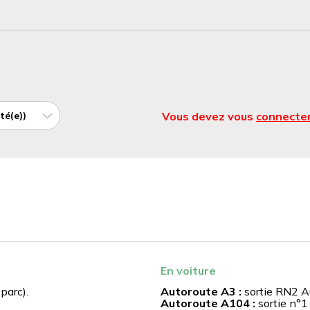
té(e))
Vous devez vous
connecte
En voiture
parc).
Autoroute A3 :
sortie RN2 Au
Autoroute A104 :
sortie n°1