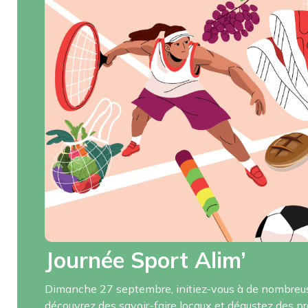
Journée Sport Alim’
Dimanche 27 septembre, initiez-vous à de nombreuse
découvrez des savoir-faire locaux et dégustez des p