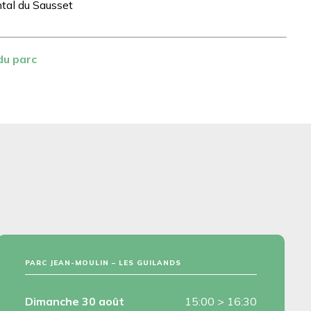
tal du Sausset
du parc
PARC JEAN-MOULIN – LES GUILANDS
Dimanche 30 août
15:00
>
16:30