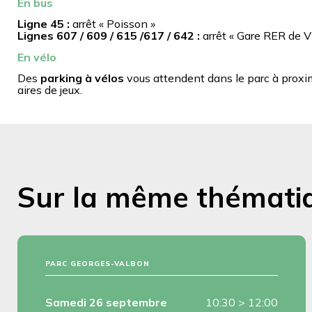
En bus
Ligne 45 :
arrêt « Poisson »
Lignes 607 / 609 / 615 /617 / 642 :
arrêt « Gare RER de V
En vélo
Des
parking à vélos
vous attendent dans le parc à proxim
aires de jeux.
Sur la même thémati
PARC GEORGES-VALBON
Samedi 26 septembre
10:30
>
12:00