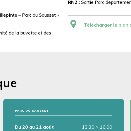
RN2 :
Sortie Parc départemen
illepinte – Parc du Sausset »
Télécharger le plan 
ité de la buvette et des
que
PARC DU SAUSSET
Du 20 au 21 août
13:30
>
16:00