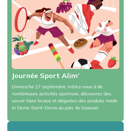
Journée Sport Alim’
Dimanche 27 septembre, initiez-vous à de
nombreuses activités sportives, découvrez des
savoir-faire locaux et dégustez des produits made
in Seine-Saint-Denis au parc du Sausset.