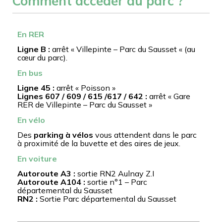
Comment accéder au parc ?
En RER
Ligne B :
arrêt « Villepinte – Parc du Sausset « (au
cœur du parc).
En bus
Ligne 45 :
arrêt « Poisson »
Lignes 607 / 609 / 615 /617 / 642 :
arrêt « Gare
RER de Villepinte – Parc du Sausset »
En vélo
Des
parking à vélos
vous attendent dans le parc
à proximité de la buvette et des aires de jeux.
En voiture
Autoroute A3 :
sortie RN2 Aulnay Z.I
Autoroute A104 :
sortie n°1 – Parc
départemental du Sausset
RN2 :
Sortie Parc départemental du Sausset