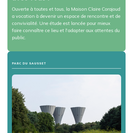
Ouverte à toutes et tous, la Maison Claire Corajoud
a vocation à devenir un espace de rencontre et de
convivialité. Une étude est lancée pour mieux
faire connaître ce lieu et l'adapter aux attentes du
public.
PARC DU SAUSSET