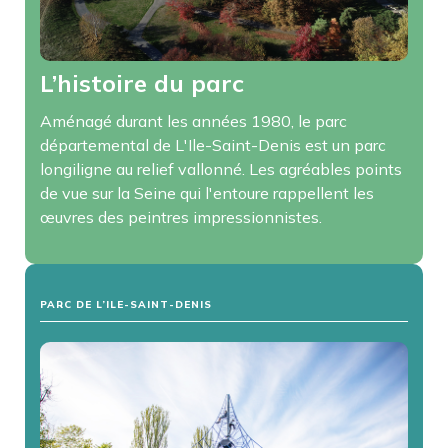
L’histoire du parc
Aménagé durant les années 1980, le parc
départemental de L'Ile-Saint-Denis est un parc
longiligne au relief vallonné. Les agréables points
de vue sur la Seine qui l'entoure rappellent les
œuvres des peintres impressionnistes.
PARC DE L’ILE-SAINT-DENIS