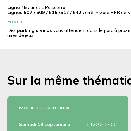
Ligne 45 :
arrêt « Poisson »
Lignes 607 / 609 / 615 /617 / 642 :
arrêt « Gare RER de V
En vélo
Des
parking à vélos
vous attendent dans le parc à proxim
aires de jeux.
Sur la même thémati
PARC DE L’ILE-SAINT-DENIS
Samedi 19 septembre
14:30
>
17:00