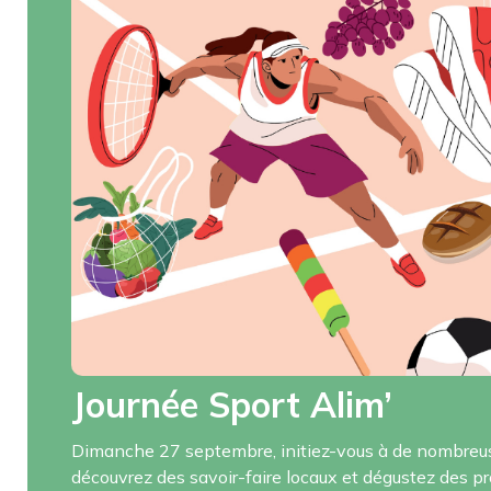
Journée Sport Alim’
Dimanche 27 septembre, initiez-vous à de nombreuse
découvrez des savoir-faire locaux et dégustez des p