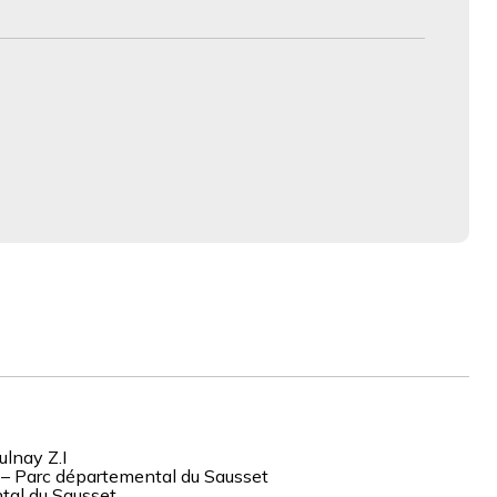
lnay Z.I
 – Parc départemental du Sausset
tal du Sausset