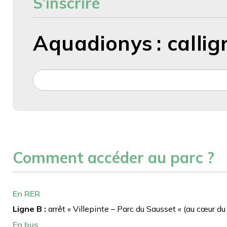
S’inscrire
Aquadionys : callig
Comment accéder au parc ?
En RER
Ligne B :
arrêt « Villepinte – Parc du Sausset « (au cœur du 
En bus