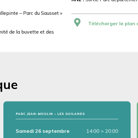
illepinte – Parc du Sausset »
Télécharger le plan 
ité de la buvette et des
que
PARC JEAN-MOULIN – LES GUILANDS
Samedi 26 septembre
14:00
>
20:00