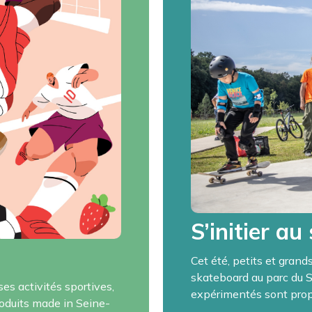
S’initier au
Cet été, petits et grands
skateboard au parc du 
s activités sportives,
expérimentés sont propo
roduits made in Seine-