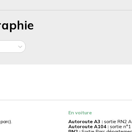
raphie
En voiture
parc).
Autoroute A3 :
sortie RN2 Au
Autoroute A104 :
sortie n°1
RN2 :
Sortie Parc départemen