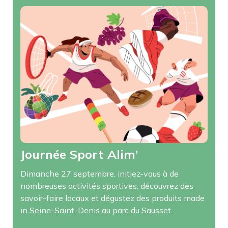
Journée Sport Alim’
Dimanche 27 septembre, initiez-vous à de
nombreuses activités sportives, découvrez des
savoir-faire locaux et dégustez des produits made
in Seine-Saint-Denis au parc du Sausset.