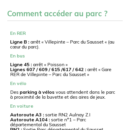
Comment accéder au parc ?
En RER
Ligne B :
arrêt « Villepinte – Parc du Sausset « (au
cœur du parc).
En bus
Ligne 45 :
arrêt « Poisson »
Lignes 607 / 609 / 615 /617 / 642 :
arrêt « Gare
RER de Villepinte – Parc du Sausset »
En vélo
Des
parking à vélos
vous attendent dans le parc
à proximité de la buvette et des aires de jeux.
En voiture
Autoroute A3 :
sortie RN2 Aulnay Z.I
Autoroute A104 :
sortie n°1 – Parc
départemental du Sausset
RN2 :
Sortie Parc départemental du Sausset