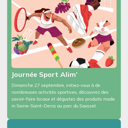
Journée Sport Alim’
Dimanche 27 septembre, initiez-vous à de
nombreuses activités sportives, découvrez des
savoir-faire locaux et dégustez des produits made
in Seine-Saint-Denis au parc du Sausset.