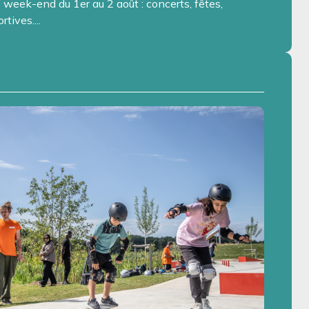
week-end du 1er au 2 août : concerts, fêtes,
tives....