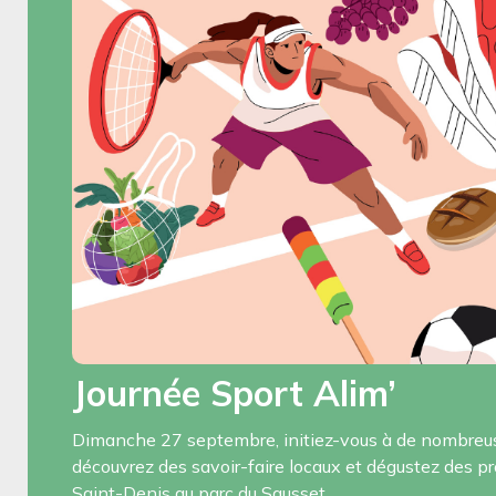
Journée Sport Alim’
Dimanche 27 septembre, initiez-vous à de nombreuse
découvrez des savoir-faire locaux et dégustez des p
Saint-Denis au parc du Sausset.