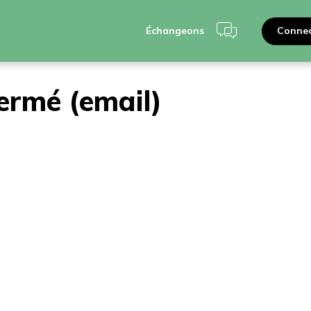
Connec
Échangeons
fermé (email)