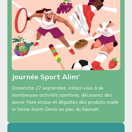
Journée Sport Alim’
Dimanche 27 septembre, initiez-vous à de
nombreuses activités sportives, découvrez des
savoir-faire locaux et dégustez des produits made
in Seine-Saint-Denis au parc du Sausset.