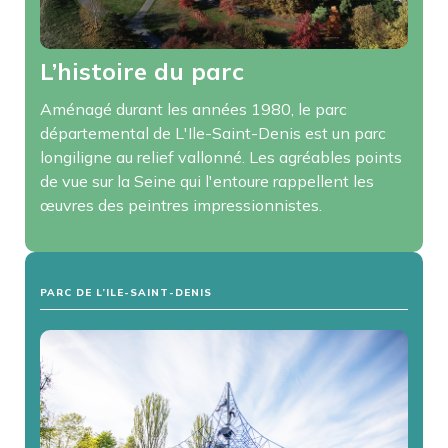
L’histoire du parc
Aménagé durant les années 1980, le parc
départemental de L'Ile-Saint-Denis est un parc
longiligne au relief vallonné. Les agréables points
de vue sur la Seine qui l'entoure rappellent les
œuvres des peintres impressionnistes.
PARC DE L’ILE-SAINT-DENIS