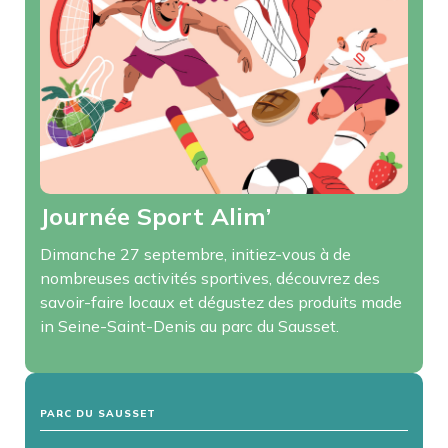
Journée Sport Alim’
Dimanche 27 septembre, initiez-vous à de
nombreuses activités sportives, découvrez des
savoir-faire locaux et dégustez des produits made
in Seine-Saint-Denis au parc du Sausset.
PARC DU SAUSSET