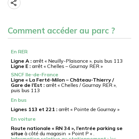
Comment accéder au parc ?
En RER
Ligne A :
arrêt « Neuilly-Plaisance », puis bus 113
Ligne E :
arrêt « Chelles – Gournay RER »
SNCF Ile-de-France
Ligne « La Ferté-Milon – Château-Thierry /
Gare de l’Est :
arrêt « Chelles / Gournay RER »,
puis bus 113
En bus
Lignes 113 et 221 :
arrêt « Pointe de Gournay »
En voiture
Route nationale « RN 34 », l’entrée parking se
situe
à côté du magasin » Point P « .
Information relative au stationnement :
les